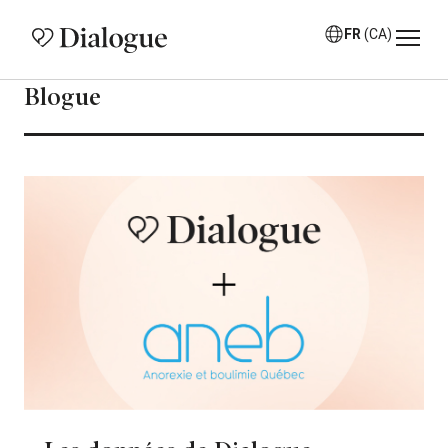
FR
(CA)
Blogue