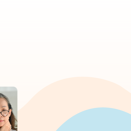
Produit
Nous nous lançons le défi d’élargir l’accessibilité et le
permettre à nos membres, nos clients, nos partenaires
qui ils et elles sont vraiment.