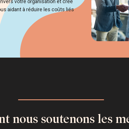
envers votre organisation et crée
ous aidant à réduire les coûts liés
 nous soutenons les m