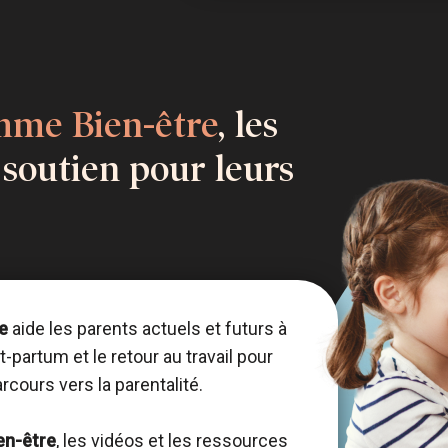
mme Bien-être
, les
soutien pour leurs
le
aide les parents actuels et futurs à
st-partum et le retour au travail pour
rcours vers la parentalité.
en-être
, les vidéos et les ressources