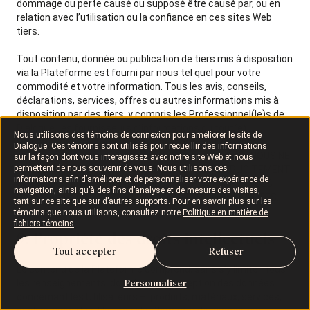
dommage ou perte causé ou supposé être causé par, ou en
relation avec l’utilisation ou la confiance en ces sites Web
tiers.
Tout contenu, donnée ou publication de tiers mis à disposition
via la Plateforme est fourni par nous tel quel pour votre
commodité et votre information. Tous les avis, conseils,
déclarations, services, offres ou autres informations mis à
disposition par des tiers, y compris les Professionnel(le)s de
Dialogue, les fournisseurs d’informations ou tout(e)
Nous utilisons des témoins de connexion pour améliorer le site de
Utilisateur(-trice) de la Plateforme, sont ceux du ou des
Dialogue. Ces témoins sont utilisés pour recueillir des informations
auteur(s) ou éditeur(s) respectif(s) et non les nôtre. NOUS NE
sur la façon dont vous interagissez avec notre site Web et nous
permettent de nous souvenir de vous. Nous utilisons ces
POUVONS PAS GARANTIR OU REPRÉSENTER, EXPLICITEMENT
informations afin d’améliorer et de personnaliser votre expérience de
OU IMPLICITEMENT, QUE LES INFORMATIONS CONTENUES
navigation, ainsi qu’à des fins d’analyse et de mesure des visites,
DANS CES PUBLICATIONS SONT EXACTES OU COMPLÈTES.
tant sur ce site que sur d’autres supports. Pour en savoir plus sur les
témoins que nous utilisons, consultez notre
Politique en matière de
fichiers témoins
9. Propriété des droits intellectuels
Tout accepter
Refuser
Le contenu de la Plateforme comprend, sans s’y limiter, tous
Personnaliser
les renseignements, données – à l’exception des données
concernant les Utilisateurs –, produits, matériaux, services,