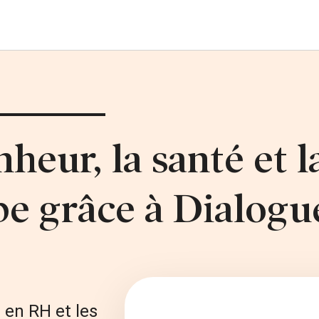
heur, la santé et l
pe grâce à Dialogu
 en RH et les