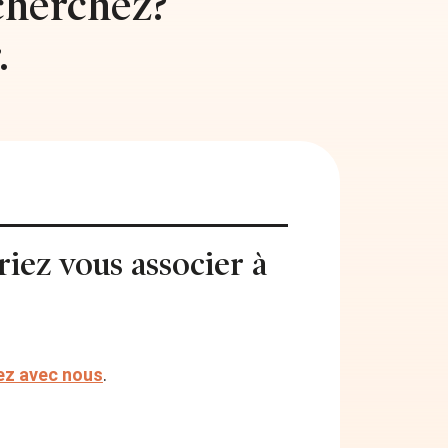
cherchez?
.
iez vous associer à
z avec nous
.