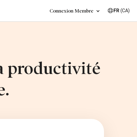
FR
(CA)
Connexion Membre
a productivité
e.