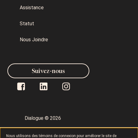
Assistance
Statut
Nous Joindre
Suivez-nous
Dialogue © 2026
Politique de confidentialité
Nous utilisons des témoins de connexion pour améliorer le site de