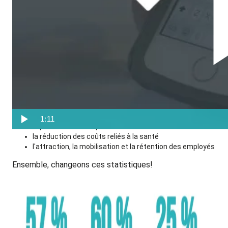
Pourquoi choisir d'être
partenaire au CultureFest?
Un des objectifs de Dialogue est d'améliorer la santé et
le bien-être en entreprise en offrant des consultations
et des soins accessibles lorsque les employés en ont
réellement besoin. En offrant un tel bénéfice à leurs
employés, les employeurs contribuent entre autres à:
1:11
l'optimisation de la productivité
la réduction des coûts reliés à la santé
l'attraction, la mobilisation et la rétention des employés
Ensemble, changeons ces statistiques!