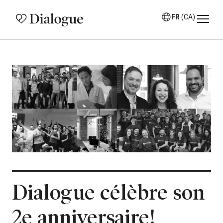
FR
(CA)
Dialogue célèbre son
2e anniversaire!