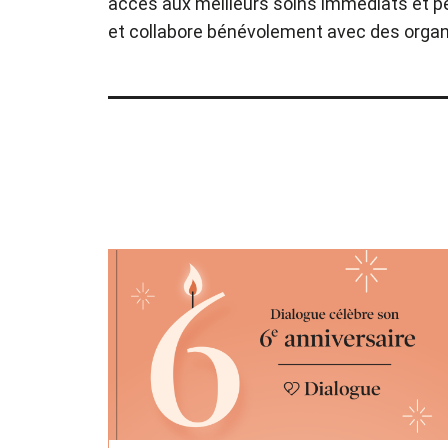
accès aux meilleurs soins immédiats et per
et collabore bénévolement avec des organi