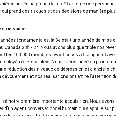
roisième année se présente plutôt comme une personne 
 qui prend des risques et des décisions de manière plus 
e croissance
s années fondamentales, la 3e était une année de mise en
au Canada 24h / 24. Nous avons plus que triplé nos rev
nt les 100 000 membres ayant accès à Dialogue et avon
 employés à temps plein. Nous avons lancé un programm
une réduction des niveaux de dépression et d'anxiété ch
e dévouement et nos réalisations ont attiré l'attention d
lisé notre première importante acquisition. Nous avons
er d'un agent conversationnel humain qui s’appuie sur p
pide de haute qualité, de réduire le temps nécessaire pou