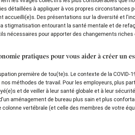
ement les virages collectifs les plus considérables que 
ies détaillées à appliquer à vos propres circonstances 
t accueilli(e)s. Des présentations sur la diversité et l'i
 la stigmatisation entourant la santé mentale et de refaç
ls nécessaires pour apporter des changements riches et 
nomie pratiques pour vous aider à créer un esp
cupation première de tou(te)s. Le contexte de la COVID
 et nos méthodes de travail. Pour les employeurs, plus par
yé(e)s et de veiller à leur santé globale et à leur sécu
 d'un aménagement de bureau plus sain et plus conforta
e colonne vertébrale (et celle des membres de votre éq