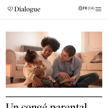
FR
(CA)
Un congé parental