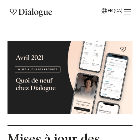
FR
(CA)
Mises à jour des