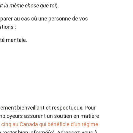
 vit la même chose que toi
).
parer au cas où une personne de vos
tions :
nté mentale.
nnement bienveillant et respectueux. Pour
employeurs assurent un soutien en matière
cinq au Canada qui bénéficie d’un régime
de rester bien informé(e). Adressez-vous à