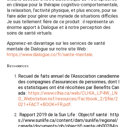
en clinique pour la thérapie cognitivo-comportementale,
la relaxation, l’activité physique, et plus encore, pour se
faire aider pour gérer une myriade de situations difficiles.
Je suis tellement fière de ce produit : il représente un
énorme apport à Dialogue et à notre perception des
soins de santé virtuels.
Apprenez-en davantage sur les services de santé
mentale de Dialogue sur notre site Web :
https://www.dialogue.co/fr/sante-mentale
.
Ressources
Recueil de faits annuel de l’Association canadienne
des compagnies d’assurances de personnes, dont l
es statistiques ont été récoltées par Benefits Can
ada :
https://www.clhia.ca/web/CLHIA_LP4W_LN
D_Webstation.nsf/resources/Factbook_2/$file/2
021+FACT+BOOK+FR.pdf
.
Rapport 2019 de la Sun Life : Objectif santé : http
s://www.sunlife.ca/content/dam/sunlife/regional/
canada/documents/gb/objectif-sante-gb00284.p