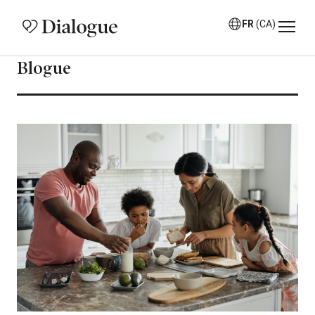
FR
(CA)
Blogue