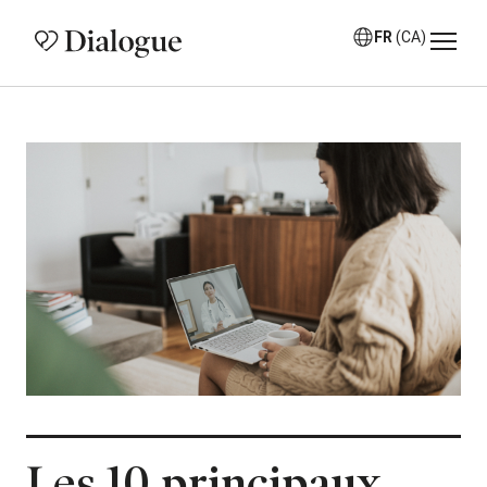
FR
(CA)
Les 10 principaux