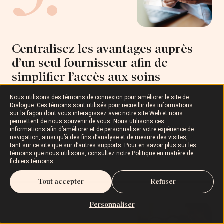
Centralisez les avantages auprès
d’un seul fournisseur afin de
simplifier l’accès aux soins
Le domaine des avantages sociaux est actuellement
Nous utilisons des témoins de connexion pour améliorer le site de
Dialogue. Ces témoins sont utilisés pour recueillir des informations
fragmenté;
35 % des leaders en RH
(données tirées du
sur la façon dont vous interagissez avec notre site Web et nous
sondage Environics de 2023) font appel à différents
permettent de nous souvenir de vous. Nous utilisons ces
fournisseurs pour leurs programmes d’avantages sociaux.
informations afin d’améliorer et de personnaliser votre expérience de
Cela illustre la nécessité de centraliser les soins pour les
navigation, ainsi qu’à des fins d’analyse et de mesure des visites,
tant sur ce site que sur d’autres supports. Pour en savoir plus sur les
rendre plus accessibles et, potentiellement, pour favoriser
témoins que nous utilisons, consultez notre
Politique en matière de
l’utilisation et améliorer l’efficacité de ces programmes.
fichiers témoins
Tout accepter
Refuser
Personnaliser