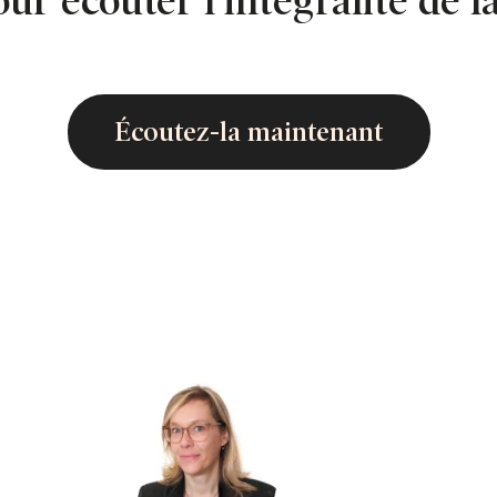
our écouter l’intégralité de l
Écoutez-la maintenant