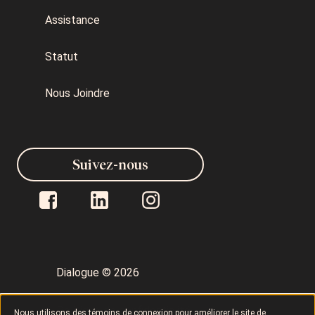
Assistance
Statut
Nous Joindre
Suivez-nous
Dialogue © 2026
Politique de confidentialité
Nous utilisons des témoins de connexion pour améliorer le site de