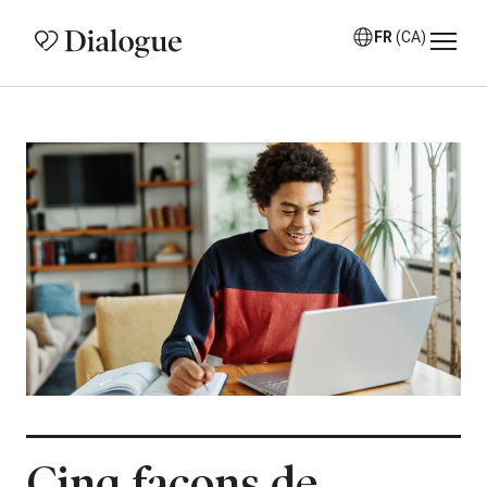
FR
(CA)
Cinq façons de