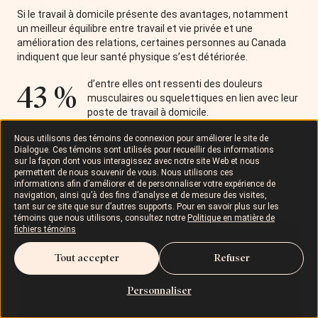
Si le travail à domicile présente des avantages, notamment
un meilleur équilibre entre travail et vie privée et une
amélioration des relations, certaines personnes au Canada
indiquent que leur santé physique s’est détériorée.
d’entre elles ont ressenti des douleurs
43 %
musculaires ou squelettiques en lien avec leur
poste de travail à domicile.
Nous utilisons des témoins de connexion pour améliorer le site de
En fait, plus de 80 % des leaders en RH qui constatent une
Dialogue. Ces témoins sont utilisés pour recueillir des informations
détérioration de la santé physique de leurs employés à
sur la façon dont vous interagissez avec notre site Web et nous
distance ou en mode hybride observent également une
permettent de nous souvenir de vous. Nous utilisons ces
augmentation du stress, de l’anxiété et des problèmes de
informations afin d’améliorer et de personnaliser votre expérience de
navigation, ainsi qu’à des fins d’analyse et de mesure des visites,
productivité.
tant sur ce site que sur d’autres supports. Pour en savoir plus sur les
témoins que nous utilisons, consultez notre
Politique en matière de
fichiers témoins
Cependant, ils indiquent également que les
Tout accepter
Refuser
avantages sociaux essentiels qui pourraient aider
les employés à rester actifs et à gérer ces
Personnaliser
problèmes ne sont pas offerts dans leurs régimes
actuels :