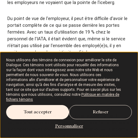
les employeurs ne voyaient que la pointe de l'iceberg.
Du point de vue de l'employeur, il peut être difficile d'avoir le
portait complète de ce qui se passe derrière les portes
fermées. Avec un taux d'utilisation de 19 % chez le
personnel de l'IATA, il était évident que, même si le service
n'était pas utilisé par l'ensemble des employé(e)s, il y en
avait un grand nombre qui tirait profit des ressources en
santé mentale à sa disposition.
Nous utilisons des témoins de connexion pour améliorer le site de
Dialogue. Ces témoins sont utilisés pour recueillir des informations
sur la façon dont vous interagissez avec notre site Web et nous
permettent de nous souvenir de vous. Nous utilisons ces
En mars 2020, lorsque la COVID-19 est devenue
informations afin d’améliorer et de personnaliser votre expérience de
préoccupante, l'IATA, comme bien d'autres organisations, a
navigation, ainsi qu’à des fins d’analyse et de mesure des visites,
fait le saut vers le télétravail. Avant la pandémie, la culture
tant sur ce site que sur d’autres supports. Pour en savoir plus sur les
témoins que nous utilisons, consultez notre
Politique en matière de
organisationnelle ne favorisait pas le travail à distance, loin
fichiers témoins
les un(e)s des autres. C'est une organisation qui tourne
autour des voyages et de la présence physique dans les
Tout accepter
Refuser
milieux.
Alors, le fait de se retrouver soudainement
séparé(e)s, sans avoir l'habitude de travailler à distance
Personnaliser
a complètement changement les dynamiques, a modifié
les routines et a affecté la santé mentale de toutes les